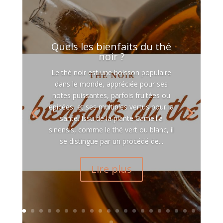
Quels les bienfaits du thé
noir ?
Le thé noir est une boisson populaire
dans le monde, appréciée pour ses
notes puissantes, parfois fruitées ou
épicées, et ses multiples vertus pour la
santé. Issu de la plante Camellia
sinensis, comme le thé vert ou blanc, il
se distingue par un procédé de...
Lire plus