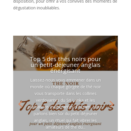
disposition, pour offrir à vos convives des moments de
dégustation inoubliables.
Top 5 des thés noirs pour
un petit-déjeuner anglais
énergisant
Laissez-nous vous emmener dans un
monde où chaque gorgée de thé noir
vous transporte dans les collines
verdoyantes du Sri Lanka et les
plantations exubérantes d'Assam. Nous
parlons bien sûr du petit-déjeuner
anglais, un rituel qui fait vibrer les
amateurs de thé du...