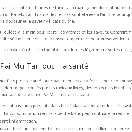
ste à cueillir les feuilles de théier à la main, généralement au printem
 du Pai Mu Tan. Ensuite, les feuilles sont étalées à l’air libre pour qu’
 la douceur et la saveur délicate du thé.
nt roulées à la main pour libérer les arômes et les saveurs. Contrairem
nsuite séchées au soleil ou à basse température pour préserver leur co
s. Le produit final est un thé blanc aux feuilles légèrement vertes ou ar
 Pai Mu Tan pour la santé
nfaits pour la santé, principalement liés à sa forte teneur en antio
 les dommages causés par les radicaux libres, des molécules instable
 bienfaits du thé blanc Pai Mu Tan pour la santé :
 Les antioxydants présents dans le thé blanc aident à renforcer le syst
e
: La consommation régulière de thé blanc peut contribuer à réduire l
sant l’inflammation.
nts du thé blanc peuvent inhiber la croissance des cellules cancéreus