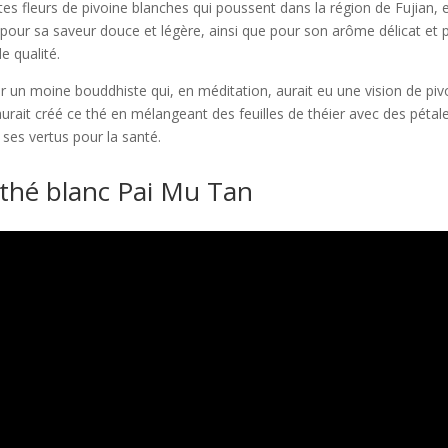
es fleurs de pivoine blanches qui poussent dans la région de Fujian, 
 pour sa saveur douce et légère, ainsi que pour son arôme délicat et p
e qualité.
r un moine bouddhiste qui, en méditation, aurait eu une vision de piv
 aurait créé ce thé en mélangeant des feuilles de théier avec des pétal
 ses vertus pour la santé.
 thé blanc Pai Mu Tan